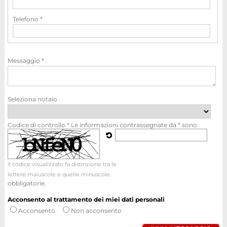
Telefono *
Messaggio *
Seleziona notaio
Codice di controllo *
Le informazioni contrassegnate da * sono
Il codice visualizzato fa distinzione tra le
lettere maiuscole e quelle minuscole.
obbligatorie.
Acconsento al trattamento dei miei dati personali
Acconsento
Non acconsento